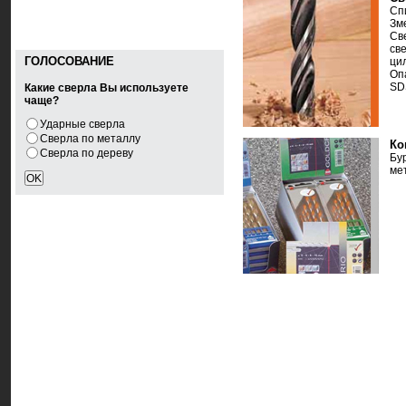
Сп
Зм
Св
св
ГОЛОСОВАНИЕ
ци
Оп
SD
Какие сверла Вы используете
чаще?
Ударные сверла
Сверла по металлу
Ко
Сверла по дереву
Бу
ме