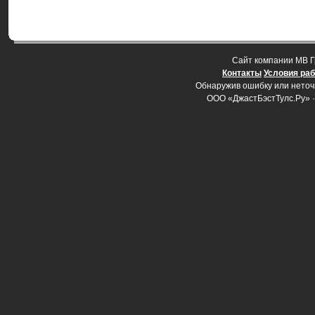
Cайт компании МВ Г
Контакты
Условия ра
Обнаружив ошибку или неточно
ООО «ДжастБэстТулс.Ру» 