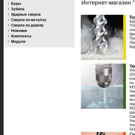
Интернет-магазин 
Буры
Зубила
Ударные сверла
Бу
Сверла по металлу
Бу
Сверла по дереву
TU
сп
Ножовки
фр
Комплекты
Пр
Модули
Пр
Бу
Уд
Ун
GO
пл
по 
KEI
Ун
хв
бе
гр
KE
ше
Св
Ун
Ун
GO
Св