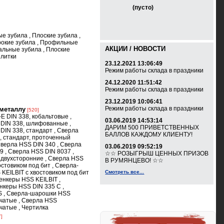
(пусто)
ые зубила
,
Плоские зубила
,
окие зубила
,
Профильные
АКЦИИ / НОВОСТИ
альные зубила
,
Плоские
плитки
23.12.2021 13:06:49
Режим работы склада в праздники
24.12.2020 11:51:42
Режим работы склада в праздники
23.12.2019 10:06:41
Режим работы склада в праздники
 металлу
[520]
E DIN 338, кобальтовые
,
03.06.2019 14:53:14
 DIN 338, шлифованные
,
ДАРИМ 500 ПРИВЕТСТВЕННЫХ
DIN 338, стандарт
,
Сверла
БАЛЛОВ КАЖДОМУ КЛИЕНТУ!
, стандарт, проточенный
верла HSS DIN 340
,
Сверла
03.06.2019 09:52:19
69
,
Сверла HSS DIN 8037
,
☆☆ РОЗЫГРЫШ ЦЕННЫХ ПРИЗОВ
 двухсторонние
,
Сверла HSS
В РУМЯНЦЕВО! ☆☆
остовиком под бит
,
Сверла-
 KEILBIT с хвостовиком под бит
Смотреть все...
енкеры HSS KEILBIT
,
нкеры HSS DIN 335 C
,
S
,
Сверла-шарошки HSS
нчатые
,
Сверла HSS
нчатые
,
Чертилка
7]