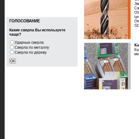
Зм
Св
Оп
ци
ГОЛОСОВАНИЕ
Оп
SD
Какие сверла Вы используете
чаще?
Ударные сверла
К
Сверла по металлу
Б
Сверла по дереву
ме