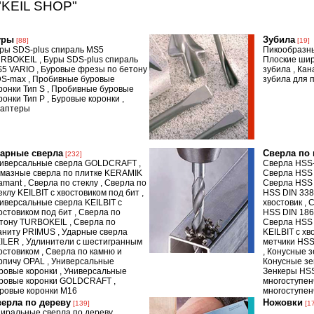
"KEIL SHOP"
уры
Зубила
[88]
[19]
ры SDS-plus спираль MS5
Пикообразн
URBOKEIL
,
Буры SDS-plus спираль
Плоские шир
5 VARIO
,
Буровые фрезы по бетону
зубила
,
Кан
DS-max
,
Пробивные буровые
зубила для 
ронки Тип S
,
Пробивные буровые
ронки Тип P
,
Буровые коронки
,
аптеры
дарные сверла
Сверла по
[232]
иверсальные сверла GOLDCRAFT
,
Сверла HSS-
мазные сверла по плитке KERAMIK
Сверла HSS
amant
,
Сверла по стеклу
,
Сверла по
Сверла HSS 
еклу KEILBIT с хвостовиком под бит
,
HSS DIN 338
иверсальные сверла KEILBIT с
хвостовик
,
С
остовиком под бит
,
Сверла по
HSS DIN 18
тону TURBOKEIL
,
Сверла по
Сверла HSS
аниту PRIMUS
,
Ударные сверла
KEILBIT с хв
ILER
,
Удлинители с шестигранным
метчики HSS
остовиком
,
Сверла по камню и
,
Конусные з
рпичу OPAL
,
Универсальные
Конусные зе
ровые коронки
,
Универсальные
Зенкеры HS
ровые коронки GOLDCRAFT
,
многоступе
ровые коронки M16
многоступе
ерла по дереву
Ножовки
[139]
[1
иральные сверла по дереву
,