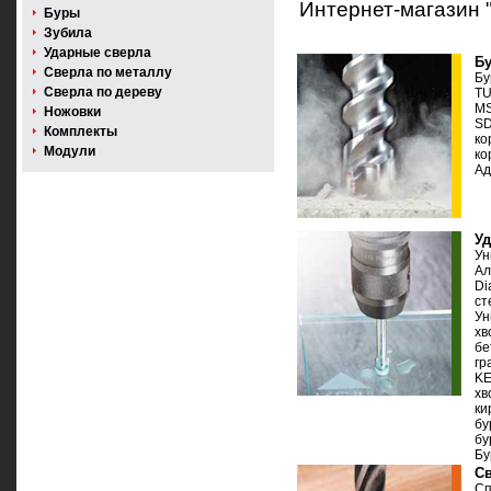
Интернет-магазин 
Буры
Зубила
Ударные сверла
Б
Сверла по металлу
Бу
Сверла по дереву
T
MS
Ножовки
S
Комплекты
ко
Модули
ко
Ад
У
Ун
Ал
Di
ст
Ун
хв
бе
гр
KE
хв
ки
бу
бу
Бу
Св
Сп