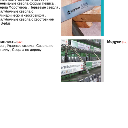
еевидные сверла формы Левиса
,
ерла Форстнера
,
Перьевые сверла
,
алубочные сверла с
линдрическим хвостовиком
,
алубочные сверла с хвостовиком
S-plus
омплекты
Модули
[42]
[12]
уры
,
Ударные сверла
,
Сверла по
таллу
,
Сверла по дереву