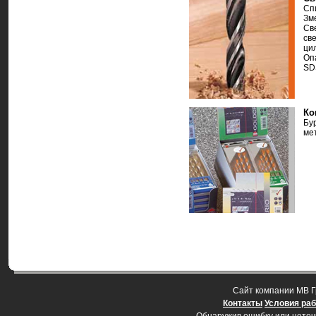
Сп
Зм
Св
св
ци
Оп
SD
Ко
Бу
ме
Cайт компании МВ Г
Контакты
Условия ра