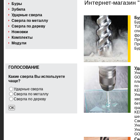
Интернет-магазин 
Буры
Зубила
Ударные сверла
Бу
Сверла по металлу
Бу
Сверла по дереву
TU
сп
Ножовки
фр
Комплекты
Пр
Модули
Пр
Бу
ГОЛОСОВАНИЕ
Уд
Ун
Какие сверла Вы используете
GO
чаще?
пл
по 
Ударные сверла
KEI
Сверла по металлу
Ун
Сверла по дереву
хв
бе
гр
KE
ше
Св
Ун
Ун
GO
Св