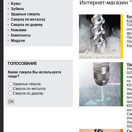
Интернет-магазин 
Буры
Зубила
Ударные сверла
Бу
Сверла по металлу
Бу
Сверла по дереву
TU
сп
Ножовки
фр
Комплекты
Пр
Модули
Пр
Бу
ГОЛОСОВАНИЕ
Уд
Ун
Какие сверла Вы используете
GO
чаще?
пл
по 
Ударные сверла
KEI
Сверла по металлу
Ун
Сверла по дереву
хв
бе
гр
KE
ше
Св
Ун
Ун
GO
Св