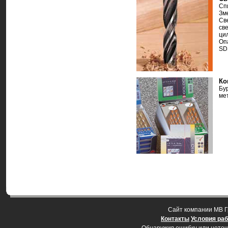
Сп
Зм
Св
св
ци
Оп
SD
Ко
Бу
ме
Cайт компании МВ Г
Контакты
Условия ра