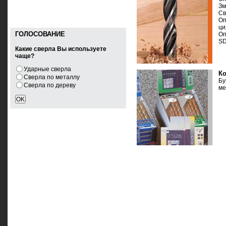
Зм
Св
Оп
ци
ГОЛОСОВАНИЕ
Оп
SD
Какие сверла Вы используете
чаще?
Ударные сверла
К
Сверла по металлу
Б
Сверла по дереву
ме