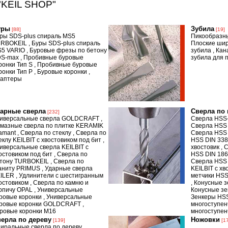
"KEIL SHOP"
уры
Зубила
[88]
[19]
ры SDS-plus спираль MS5
Пикообразн
URBOKEIL
,
Буры SDS-plus спираль
Плоские шир
5 VARIO
,
Буровые фрезы по бетону
зубила
,
Кан
DS-max
,
Пробивные буровые
зубила для 
ронки Тип S
,
Пробивные буровые
ронки Тип P
,
Буровые коронки
,
аптеры
дарные сверла
Сверла по
[232]
иверсальные сверла GOLDCRAFT
,
Сверла HSS-
мазные сверла по плитке KERAMIK
Сверла HSS
amant
,
Сверла по стеклу
,
Сверла по
Сверла HSS 
еклу KEILBIT с хвостовиком под бит
,
HSS DIN 338
иверсальные сверла KEILBIT с
хвостовик
,
С
остовиком под бит
,
Сверла по
HSS DIN 18
тону TURBOKEIL
,
Сверла по
Сверла HSS
аниту PRIMUS
,
Ударные сверла
KEILBIT с хв
ILER
,
Удлинители с шестигранным
метчики HSS
остовиком
,
Сверла по камню и
,
Конусные з
рпичу OPAL
,
Универсальные
Конусные зе
ровые коронки
,
Универсальные
Зенкеры HS
ровые коронки GOLDCRAFT
,
многоступе
ровые коронки M16
многоступе
ерла по дереву
Ножовки
[139]
[1
иральные сверла по дереву
,