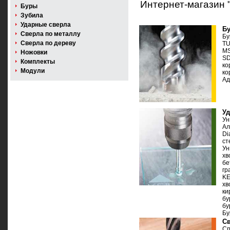
Интернет-магазин 
Буры
Зубила
Ударные сверла
Б
Сверла по металлу
Бу
Сверла по дереву
T
MS
Ножовки
S
Комплекты
ко
Модули
ко
Ад
У
Ун
Ал
Di
ст
Ун
хв
бе
гр
KE
хв
ки
бу
бу
Бу
Св
Сп