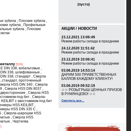
(пусто)
ые зубила
,
Плоские зубила
,
окие зубила
,
Профильные
АКЦИИ / НОВОСТИ
альные зубила
,
Плоские
плитки
23.12.2021 13:06:49
Режим работы склада в праздники
24.12.2020 11:51:42
Режим работы склада в праздники
23.12.2019 10:06:41
Режим работы склада в праздники
 металлу
[520]
E DIN 338, кобальтовые
,
03.06.2019 14:53:14
 DIN 338, шлифованные
,
ДАРИМ 500 ПРИВЕТСТВЕННЫХ
DIN 338, стандарт
,
Сверла
БАЛЛОВ КАЖДОМУ КЛИЕНТУ!
, стандарт, проточенный
верла HSS DIN 340
,
Сверла
03.06.2019 09:52:19
69
,
Сверла HSS DIN 8037
,
☆☆ РОЗЫГРЫШ ЦЕННЫХ ПРИЗОВ
 двухсторонние
,
Сверла HSS
В РУМЯНЦЕВО! ☆☆
остовиком под бит
,
Сверла-
 KEILBIT с хвостовиком под бит
Смотреть все...
енкеры HSS KEILBIT
,
нкеры HSS DIN 335 C
,
S
,
Сверла-шарошки HSS
нчатые
,
Сверла HSS
нчатые
,
Чертилка
7]