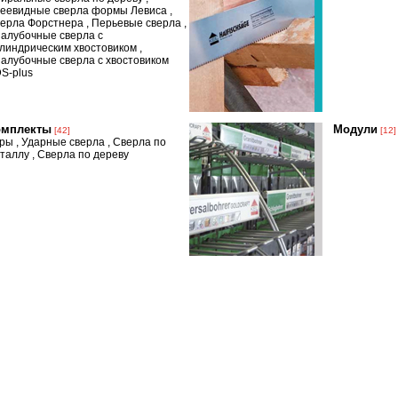
еевидные сверла формы Левиса
,
ерла Форстнера
,
Перьевые сверла
,
алубочные сверла с
линдрическим хвостовиком
,
алубочные сверла с хвостовиком
S-plus
омплекты
Модули
[42]
[12]
уры
,
Ударные сверла
,
Сверла по
таллу
,
Сверла по дереву