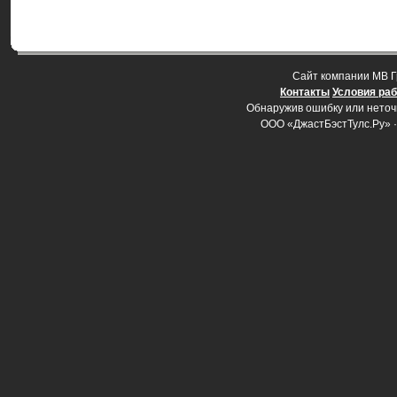
Cайт компании МВ Г
Контакты
Условия ра
Обнаружив ошибку или неточно
ООО «ДжастБэстТулс.Ру» 