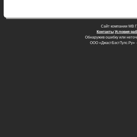
Cайт компании МВ Г
Контакты
Условия ра
Обнаружив ошибку или неточно
ООО «ДжастБэстТулс.Ру» 